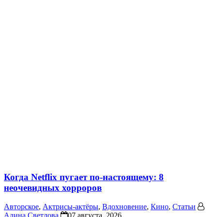
Когда Netflix пугает по-настоящему: 8
неочевидных хорроров
Авторское
,
Актрисы-актёры
,
Вдохновение
,
Кино
,
Статьи
Алина Светлова
07 августа, 2026