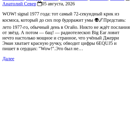
Анатолий Север
05 августа, 2026
WOW! signal 1977 года: тот самый 72-секундный крик из
космоса, который до сих пор будоражит умы 👽🌌Представь:
лето 1977-го, обычный день в Огайо. Никто не ждёт послания
от звёзд. А потом — бац! — радиотелескоп Big Ear ловит
нечто настолько мощное и странное, что учёный Джерри
Эман хватает красную ручку, обводит цифры 6EQUJ5 и
пишет в сердцах: "Wow!".Это был не…
Далее