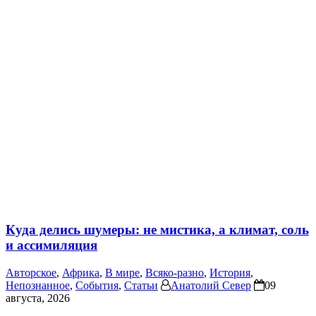
Куда делись шумеры: не мистика, а климат, соль
и ассимиляция
Авторское
,
Африка
,
В мире
,
Всяко-разно
,
История
,
Непознанное
,
События
,
Статьи
Анатолий Север
09
августа, 2026