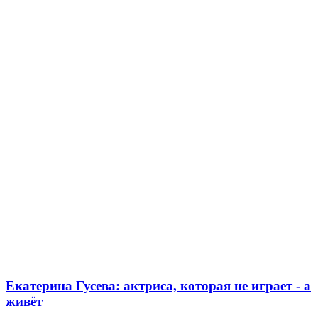
Екатерина Гусева: актриса, которая не играет - а
живёт