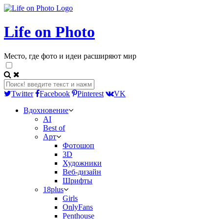
Life on Photo
Место, где фото и идеи расширяют мир
Twitter
Facebook
Pinterest
VK
Вдохновение
AI
Best of
Арт
Фотошоп
3D
Художники
Веб-дизайн
Шрифты
18plus
Girls
OnlyFans
Penthouse