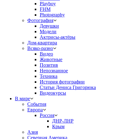
Playboy
FHM
Photography
Фотография
Девушки
Модели
Актрисы-актёры
Дом-квартира
Всяко-разно
Видео
Животные
Позитив
Непознанное
Техника
История фотографии
Статьи Дениса Григорюка
Видеокурсы
В мире
События
Европа
Россия
ДНР-ЛНР
Крым
Азия
Северная Америка