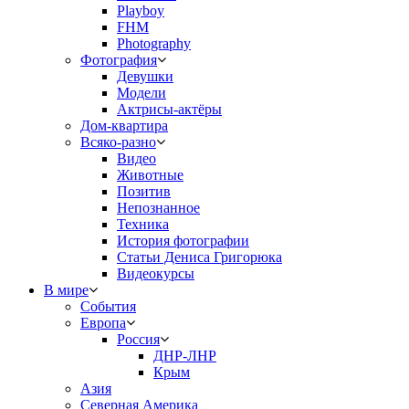
Playboy
FHM
Photography
Фотография
Девушки
Модели
Актрисы-актёры
Дом-квартира
Всяко-разно
Видео
Животные
Позитив
Непознанное
Техника
История фотографии
Статьи Дениса Григорюка
Видеокурсы
В мире
События
Европа
Россия
ДНР-ЛНР
Крым
Азия
Северная Америка