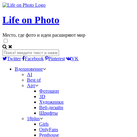
Life on Photo
Место, где фото и идеи расширяют мир
Twitter
Facebook
Pinterest
VK
Вдохновение
AI
Best of
Арт
Фотошоп
3D
Художники
Веб-дизайн
Шрифты
18plus
Girls
OnlyFans
Penthouse