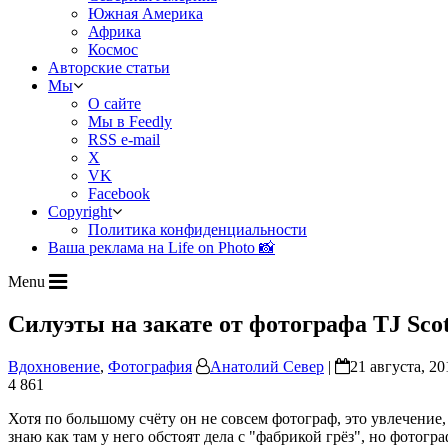
Южная Америка
Африка
Космос
Авторские статьи
Мы
О сайте
Мы в Feedly
RSS e-mail
X
VK
Facebook
Copyright
Политика конфиденциальности
Ваша реклама на Life on Photo 📸
Menu
Силуэты на закате от фотографа TJ Scot
Вдохновение
,
Фотография
Анатолий Север
|
21 августа, 20
4 861
Хотя по большому счёту он не совсем фотограф, это увлечение
знаю как там у него обстоят дела с "фабрикой грёз", но фотог