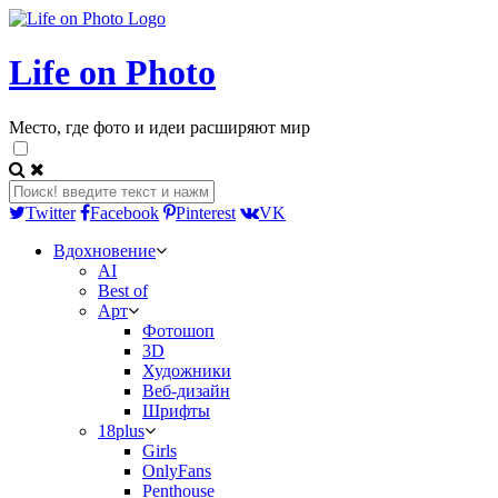
Life on Photo
Место, где фото и идеи расширяют мир
Twitter
Facebook
Pinterest
VK
Вдохновение
AI
Best of
Арт
Фотошоп
3D
Художники
Веб-дизайн
Шрифты
18plus
Girls
OnlyFans
Penthouse