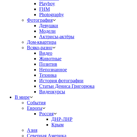
Playboy
FHM
Photography
Фотография
Девушки
Модели
Актрисы-актёры
Дом-квартира
Всяко-разно
Видео
Животные
Позитив
Непознанное
Техника
История фотографии
Статьи Дениса Григорюка
Видеокурсы
В мире
События
Европа
Россия
ДНР-ЛНР
Крым
Азия
Северная Америка