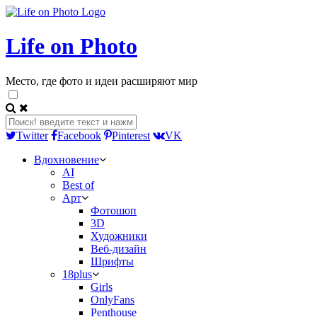
Life on Photo
Место, где фото и идеи расширяют мир
Twitter
Facebook
Pinterest
VK
Вдохновение
AI
Best of
Арт
Фотошоп
3D
Художники
Веб-дизайн
Шрифты
18plus
Girls
OnlyFans
Penthouse