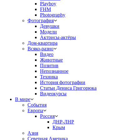
Playboy
FHM
Photography
Фотография
Девушки
Модели
Актрисы-актёры
Дом-квартира
Всяко-разно
Видео
Животные
Позитив
Непознанное
Техника
История фотографии
Статьи Дениса Григорюка
Видеокурсы
В мире
События
Европа
Россия
ДНР-ЛНР
Крым
Азия
Северная Америка