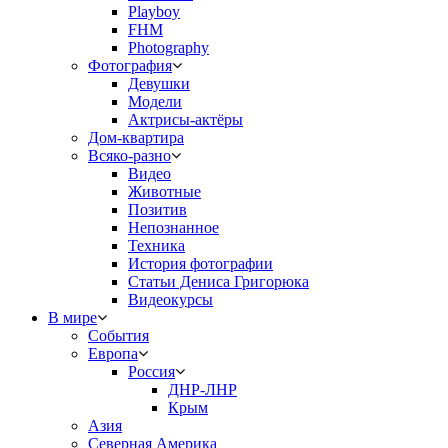
Playboy
FHM
Photography
Фотография
Девушки
Модели
Актрисы-актёры
Дом-квартира
Всяко-разно
Видео
Животные
Позитив
Непознанное
Техника
История фотографии
Статьи Дениса Григорюка
Видеокурсы
В мире
События
Европа
Россия
ДНР-ЛНР
Крым
Азия
Северная Америка