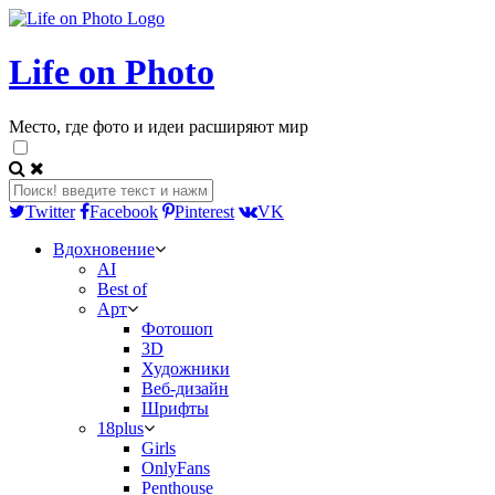
Life on Photo
Место, где фото и идеи расширяют мир
Twitter
Facebook
Pinterest
VK
Вдохновение
AI
Best of
Арт
Фотошоп
3D
Художники
Веб-дизайн
Шрифты
18plus
Girls
OnlyFans
Penthouse