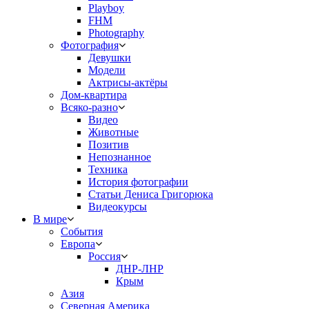
Playboy
FHM
Photography
Фотография
Девушки
Модели
Актрисы-актёры
Дом-квартира
Всяко-разно
Видео
Животные
Позитив
Непознанное
Техника
История фотографии
Статьи Дениса Григорюка
Видеокурсы
В мире
События
Европа
Россия
ДНР-ЛНР
Крым
Азия
Северная Америка