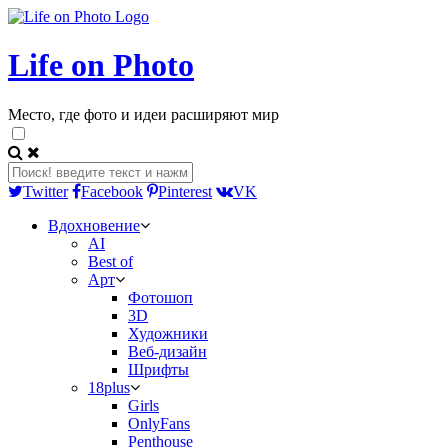
Life on Photo
Место, где фото и идеи расширяют мир
Twitter
Facebook
Pinterest
VK
Вдохновение
AI
Best of
Арт
Фотошоп
3D
Художники
Веб-дизайн
Шрифты
18plus
Girls
OnlyFans
Penthouse