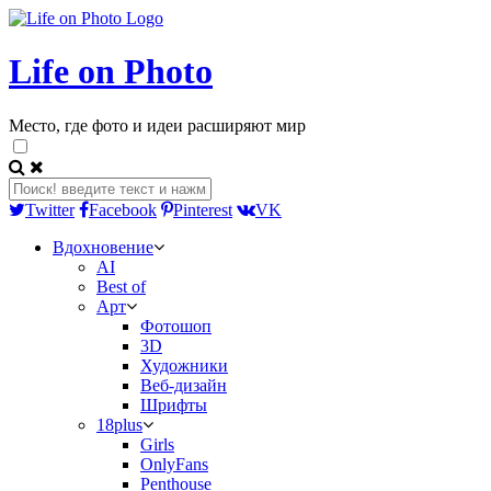
Life on Photo
Место, где фото и идеи расширяют мир
Twitter
Facebook
Pinterest
VK
Вдохновение
AI
Best of
Арт
Фотошоп
3D
Художники
Веб-дизайн
Шрифты
18plus
Girls
OnlyFans
Penthouse