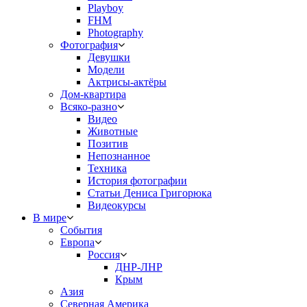
Playboy
FHM
Photography
Фотография
Девушки
Модели
Актрисы-актёры
Дом-квартира
Всяко-разно
Видео
Животные
Позитив
Непознанное
Техника
История фотографии
Статьи Дениса Григорюка
Видеокурсы
В мире
События
Европа
Россия
ДНР-ЛНР
Крым
Азия
Северная Америка