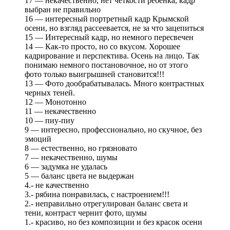
17 — некачественно, нет четкости ребенка, кадр
выбран не правильно
16 — интересный портретный кадр Крымской
осени, но взгляд рассеевается, не за что зацепиться
15 — Интересный кадр, но немного пересвечен
14 — Как-то просто, но со вкусом. Хорошее
кадрирование и перспектива. Осень на лицо. Так
понимаю немного постановочное, но от этого
фото только выигрышней становится!!!
13 — Фото дообрабатывалась. Много контрастных
черных теней.
12 — Монотонно
11 — некачественно
10 — пиу-пиу
9 — интересно, профессионально, но скучное, без
эмоций
8 — естественно, но грязновато
7 — некачественно, шумы
6 — задумка не удалась
5 — баланс цвета не выдержан
4.- не качественно
3.- рябина понравилась, с настроением!!!
2.- неправильно отрегулирован баланс света и
тени, контраст чернит фото, шумы
1.- красиво, но без композиции и без красок осени