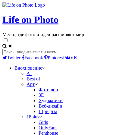
Life on Photo
Место, где фото и идеи расширяют мир
Twitter
Facebook
Pinterest
VK
Вдохновение
AI
Best of
Арт
Фотошоп
3D
Художники
Веб-дизайн
Шрифты
18plus
Girls
OnlyFans
Penthouse