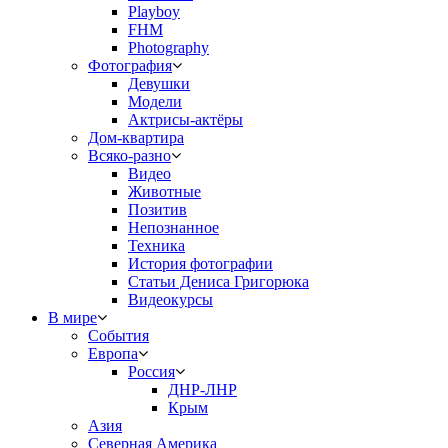
Playboy
FHM
Photography
Фотография
Девушки
Модели
Актрисы-актёры
Дом-квартира
Всяко-разно
Видео
Животные
Позитив
Непознанное
Техника
История фотографии
Статьи Дениса Григорюка
Видеокурсы
В мире
События
Европа
Россия
ДНР-ЛНР
Крым
Азия
Северная Америка