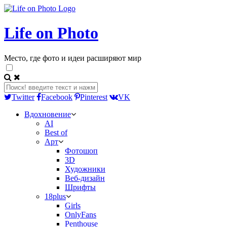
Life on Photo
Место, где фото и идеи расширяют мир
Twitter
Facebook
Pinterest
VK
Вдохновение
AI
Best of
Арт
Фотошоп
3D
Художники
Веб-дизайн
Шрифты
18plus
Girls
OnlyFans
Penthouse