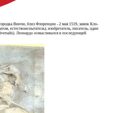
о городка Винчи, близ Флоренции - 2 мая 1519, замок Кло-
том, естествоиспытатель), изобретатель, писатель, один
versalis). Леонардо осмысливался в последующей