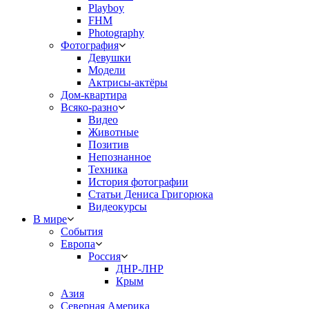
Playboy
FHM
Photography
Фотография
Девушки
Модели
Актрисы-актёры
Дом-квартира
Всяко-разно
Видео
Животные
Позитив
Непознанное
Техника
История фотографии
Статьи Дениса Григорюка
Видеокурсы
В мире
События
Европа
Россия
ДНР-ЛНР
Крым
Азия
Северная Америка