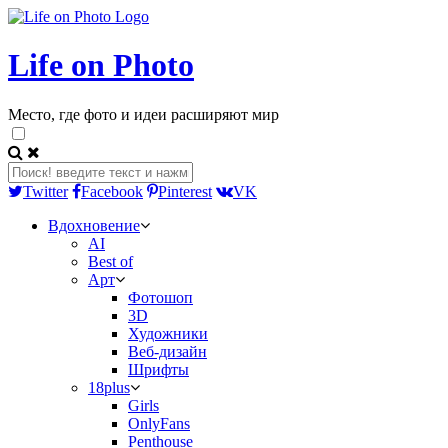
Life on Photo
Место, где фото и идеи расширяют мир
Twitter
Facebook
Pinterest
VK
Вдохновение
AI
Best of
Арт
Фотошоп
3D
Художники
Веб-дизайн
Шрифты
18plus
Girls
OnlyFans
Penthouse