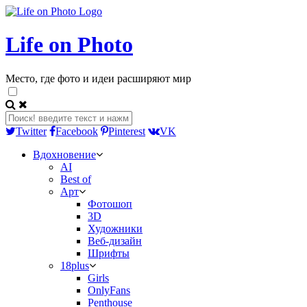
Life on Photo
Место, где фото и идеи расширяют мир
Twitter
Facebook
Pinterest
VK
Вдохновение
AI
Best of
Арт
Фотошоп
3D
Художники
Веб-дизайн
Шрифты
18plus
Girls
OnlyFans
Penthouse