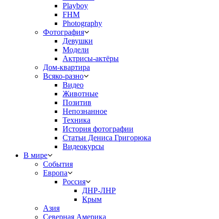
Playboy
FHM
Photography
Фотография
Девушки
Модели
Актрисы-актёры
Дом-квартира
Всяко-разно
Видео
Животные
Позитив
Непознанное
Техника
История фотографии
Статьи Дениса Григорюка
Видеокурсы
В мире
События
Европа
Россия
ДНР-ЛНР
Крым
Азия
Северная Америка