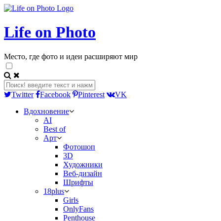
Life on Photo
Место, где фото и идеи расширяют мир
Twitter
Facebook
Pinterest
VK
Вдохновение
AI
Best of
Арт
Фотошоп
3D
Художники
Веб-дизайн
Шрифты
18plus
Girls
OnlyFans
Penthouse