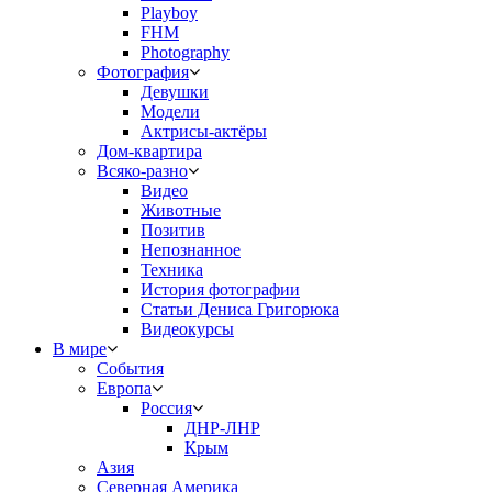
Playboy
FHM
Photography
Фотография
Девушки
Модели
Актрисы-актёры
Дом-квартира
Всяко-разно
Видео
Животные
Позитив
Непознанное
Техника
История фотографии
Статьи Дениса Григорюка
Видеокурсы
В мире
События
Европа
Россия
ДНР-ЛНР
Крым
Азия
Северная Америка