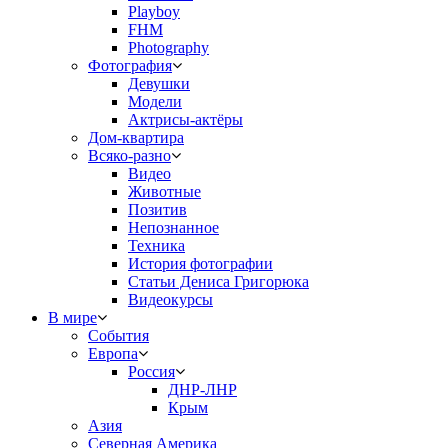
Playboy
FHM
Photography
Фотография
Девушки
Модели
Актрисы-актёры
Дом-квартира
Всяко-разно
Видео
Животные
Позитив
Непознанное
Техника
История фотографии
Статьи Дениса Григорюка
Видеокурсы
В мире
События
Европа
Россия
ДНР-ЛНР
Крым
Азия
Северная Америка