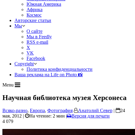
Южная Америка
Африка
Космос
Авторские статьи
Мы
О сайте
Мы в Feedly
RSS e-mail
X
VK
Facebook
Copyright
Политика конфиденциальности
Ваша реклама на Life on Photo 📸
Menu
Научная библиотека музея Херсонеса
Всяко-разно
,
Европа
,
Фотография
Анатолий Север
|
24
мая, 2012 |
На чтение: 2 мин
|
Версия для печати
4 079