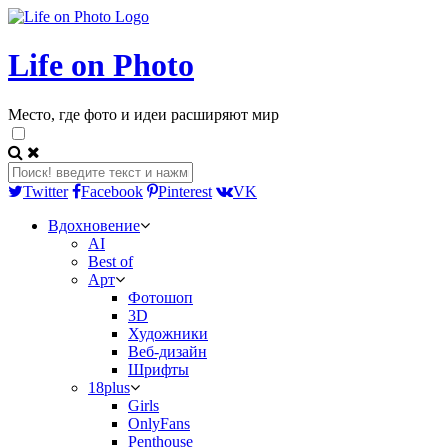
Life on Photo
Место, где фото и идеи расширяют мир
Twitter
Facebook
Pinterest
VK
Вдохновение
AI
Best of
Арт
Фотошоп
3D
Художники
Веб-дизайн
Шрифты
18plus
Girls
OnlyFans
Penthouse