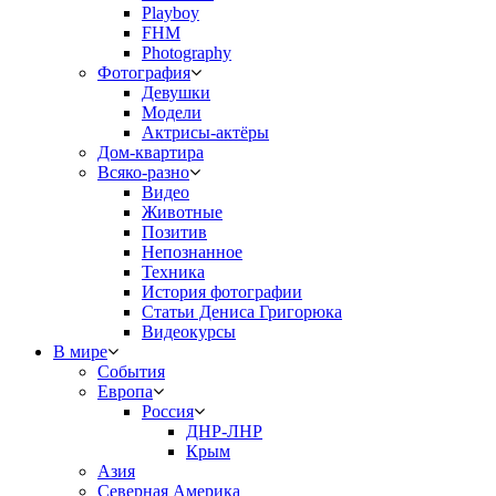
Playboy
FHM
Photography
Фотография
Девушки
Модели
Актрисы-актёры
Дом-квартира
Всяко-разно
Видео
Животные
Позитив
Непознанное
Техника
История фотографии
Статьи Дениса Григорюка
Видеокурсы
В мире
События
Европа
Россия
ДНР-ЛНР
Крым
Азия
Северная Америка