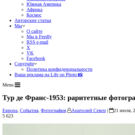
Южная Америка
Африка
Космос
Авторские статьи
Мы
О сайте
Мы в Feedly
RSS e-mail
X
VK
Facebook
Copyright
Политика конфиденциальности
Ваша реклама на Life on Photo 📸
Menu
Тур де Франс-1953: раритетные фотог
Европа
,
События
,
Фотография
Анатолий Север
|
21 июля, 
5 623