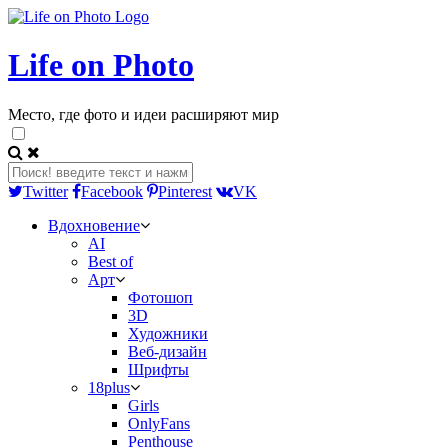
Life on Photo
Место, где фото и идеи расширяют мир
Twitter
Facebook
Pinterest
VK
Вдохновение
AI
Best of
Арт
Фотошоп
3D
Художники
Веб-дизайн
Шрифты
18plus
Girls
OnlyFans
Penthouse