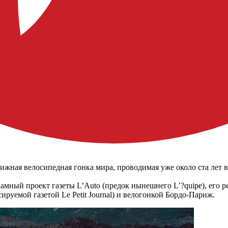
естижная велосипедная гонка мира, проводимая уже около ста лет
амный проект газеты L’Auto (предок нынешнего L’?quipe), его р
руемой газетой Le Petit Journal) и велогонкой Бордо-Париж.