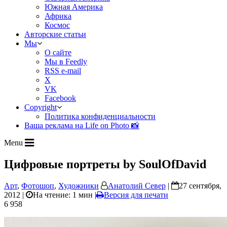
Южная Америка
Африка
Космос
Авторские статьи
Мы
О сайте
Мы в Feedly
RSS e-mail
X
VK
Facebook
Copyright
Политика конфиденциальности
Ваша реклама на Life on Photo 📸
Menu
Цифровые портреты by SoulOfDavid
Арт
,
Фотошоп
,
Художники
Анатолий Север
|
27 сентября,
2012 |
На чтение: 1 мин
|
Версия для печати
6 958