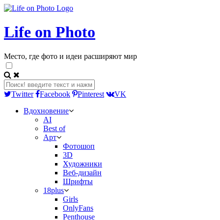
Life on Photo
Место, где фото и идеи расширяют мир
Twitter
Facebook
Pinterest
VK
Вдохновение
AI
Best of
Арт
Фотошоп
3D
Художники
Веб-дизайн
Шрифты
18plus
Girls
OnlyFans
Penthouse