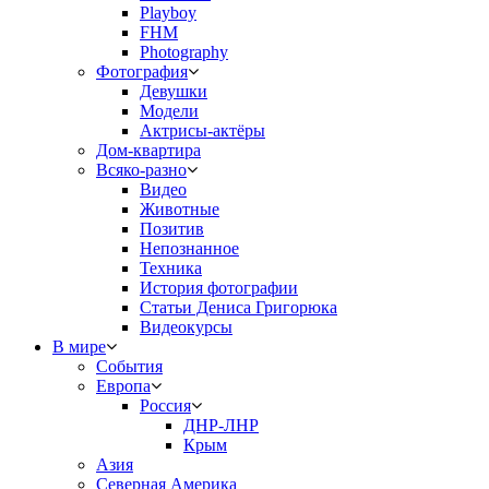
Playboy
FHM
Photography
Фотография
Девушки
Модели
Актрисы-актёры
Дом-квартира
Всяко-разно
Видео
Животные
Позитив
Непознанное
Техника
История фотографии
Статьи Дениса Григорюка
Видеокурсы
В мире
События
Европа
Россия
ДНР-ЛНР
Крым
Азия
Северная Америка