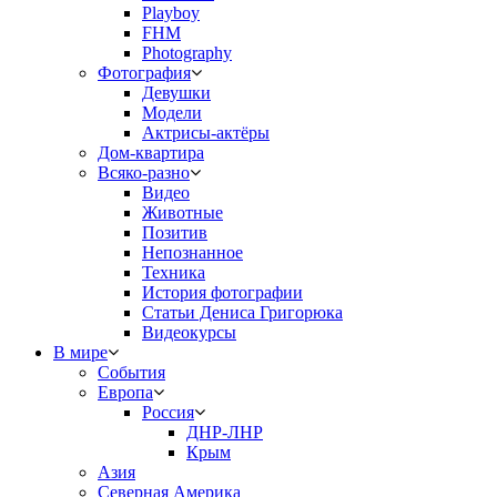
Playboy
FHM
Photography
Фотография
Девушки
Модели
Актрисы-актёры
Дом-квартира
Всяко-разно
Видео
Животные
Позитив
Непознанное
Техника
История фотографии
Статьи Дениса Григорюка
Видеокурсы
В мире
События
Европа
Россия
ДНР-ЛНР
Крым
Азия
Северная Америка