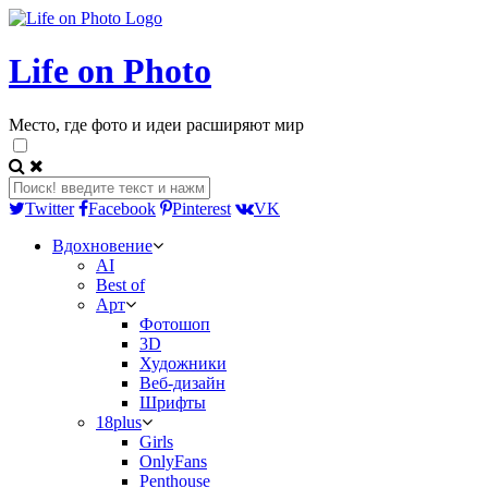
Life on Photo
Место, где фото и идеи расширяют мир
Twitter
Facebook
Pinterest
VK
Вдохновение
AI
Best of
Арт
Фотошоп
3D
Художники
Веб-дизайн
Шрифты
18plus
Girls
OnlyFans
Penthouse