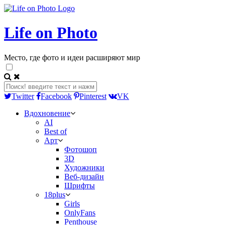
Life on Photo
Место, где фото и идеи расширяют мир
Twitter
Facebook
Pinterest
VK
Вдохновение
AI
Best of
Арт
Фотошоп
3D
Художники
Веб-дизайн
Шрифты
18plus
Girls
OnlyFans
Penthouse