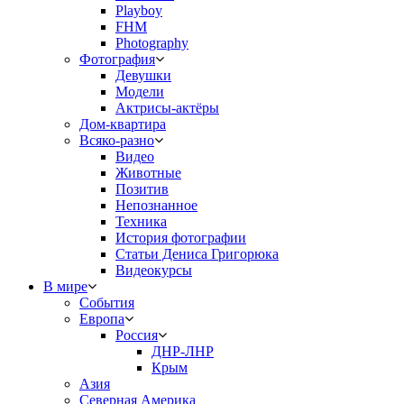
Playboy
FHM
Photography
Фотография
Девушки
Модели
Актрисы-актёры
Дом-квартира
Всяко-разно
Видео
Животные
Позитив
Непознанное
Техника
История фотографии
Статьи Дениса Григорюка
Видеокурсы
В мире
События
Европа
Россия
ДНР-ЛНР
Крым
Азия
Северная Америка