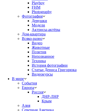
Playboy
FHM
Photography
Фотография
Девушки
Модели
Актрисы-актёры
Дом-квартира
Всяко-разно
Видео
Животные
Позитив
Непознанное
Техника
История фотографии
Статьи Дениса Григорюка
Видеокурсы
В мире
События
Европа
Россия
ДНР-ЛНР
Крым
Азия
Северная Америка