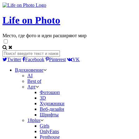
Life on Photo
Место, где фото и идеи расширяют мир
Twitter
Facebook
Pinterest
VK
Вдохновение
AI
Best of
Арт
Фотошоп
3D
Художники
Веб-дизайн
Шрифты
18plus
Girls
OnlyFans
Penthouse