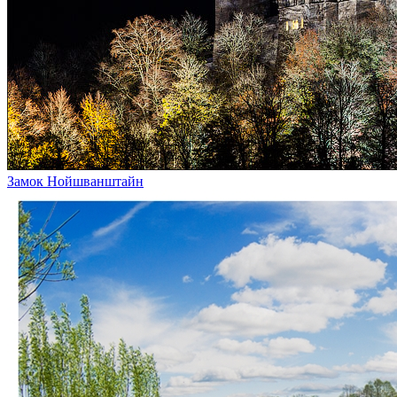
Замок Нойшванштайн