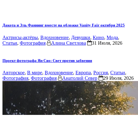
Дакота и Эль Фаннинг вместе на обложке Vanity Fair октября 2025
Актрисы-актёры
,
Вдохновение
,
Девушки
,
Кино
,
Мода
,
Статьи
,
Фотография
Алина Светлова
31 Июля, 2026
Проект фотографа Ян Сяо: Свет против забвения
Авторское
,
В мире
,
Вдохновение
,
Европа
,
Россия
,
Статьи
,
Фотография
,
Фотография
Анатолий Север
29 Июля, 2026