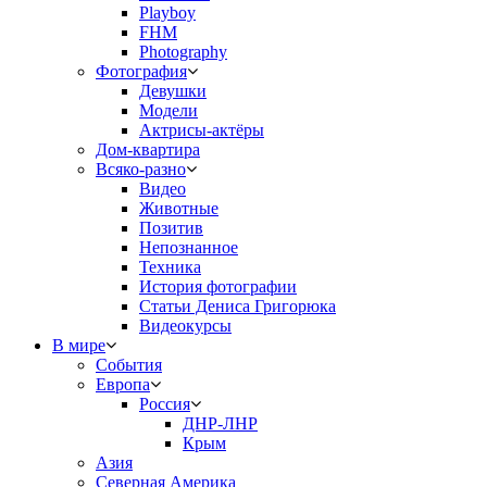
Playboy
FHM
Photography
Фотография
Девушки
Модели
Актрисы-актёры
Дом-квартира
Всяко-разно
Видео
Животные
Позитив
Непознанное
Техника
История фотографии
Статьи Дениса Григорюка
Видеокурсы
В мире
События
Европа
Россия
ДНР-ЛНР
Крым
Азия
Северная Америка