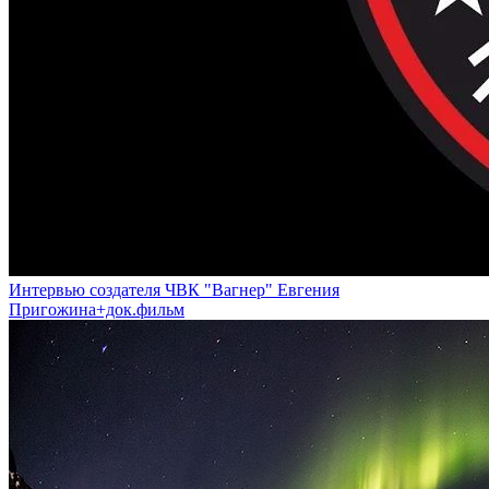
Интервью создателя ЧВК "Вагнер" Евгения
Пригожина+док.фильм