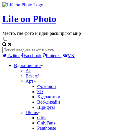
Life on Photo
Место, где фото и идеи расширяют мир
Twitter
Facebook
Pinterest
VK
Вдохновение
AI
Best of
Арт
Фотошоп
3D
Художники
Веб-дизайн
Шрифты
18plus
Girls
OnlyFans
Penthouse