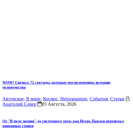
WOW! Сигнал: 72 секунды, которые могли изменить историю
человечества
Авторское
,
В мире
,
Космос
,
Непознанное
,
События
,
Статьи
Анатолий Север
05 Августа, 2026
От "В поле зрения" до системного трея: как Игорь Павлов переиграл
киношных гениев