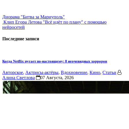
Диорама "Битва за Мариуполь"
Клип Егора Летова "Всё идёт по плану" с помощью
нейросетей
Последние записи
Когда Netflix пугает по-настоящему: 8 неочевидных хорроров
Авторское
,
Актрисы-актёры
,
Вдохновение
,
Кино
,
Статьи
Алина Светлова
07 Августа, 2026