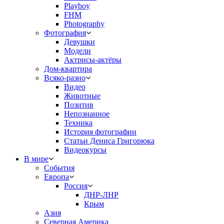
Playboy
FHM
Photography
Фотография
Девушки
Модели
Актрисы-актёры
Дом-квартира
Всяко-разно
Видео
Животные
Позитив
Непознанное
Техника
История фотографии
Статьи Дениса Григорюка
Видеокурсы
В мире
События
Европа
Россия
ДНР-ЛНР
Крым
Азия
Северная Америка