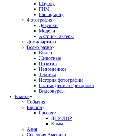
Playboy
FHM
Photography
Фотография
Девушки
Модели
Актрисы-актёры
Дом-квартира
Всяко-разно
Видео
Животные
Позитив
Непознанное
Техника
История фотографии
Статьи Дениса Григорюка
Видеокурсы
В мире
События
Европа
Россия
ДНР-ЛНР
Крым
Азия
Северная Америка