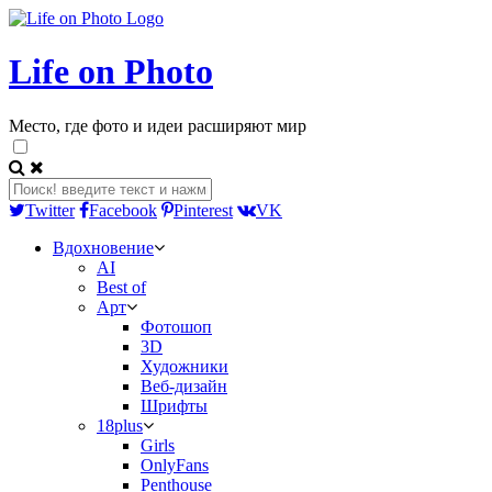
Life on Photo
Место, где фото и идеи расширяют мир
Twitter
Facebook
Pinterest
VK
Вдохновение
AI
Best of
Арт
Фотошоп
3D
Художники
Веб-дизайн
Шрифты
18plus
Girls
OnlyFans
Penthouse