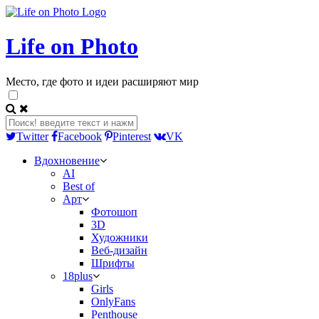
Life on Photo
Место, где фото и идеи расширяют мир
Twitter
Facebook
Pinterest
VK
Вдохновение
AI
Best of
Арт
Фотошоп
3D
Художники
Веб-дизайн
Шрифты
18plus
Girls
OnlyFans
Penthouse