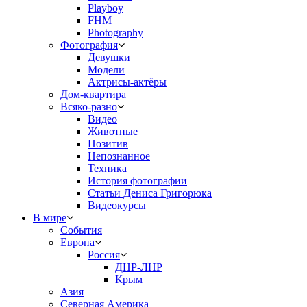
Playboy
FHM
Photography
Фотография
Девушки
Модели
Актрисы-актёры
Дом-квартира
Всяко-разно
Видео
Животные
Позитив
Непознанное
Техника
История фотографии
Статьи Дениса Григорюка
Видеокурсы
В мире
События
Европа
Россия
ДНР-ЛНР
Крым
Азия
Северная Америка