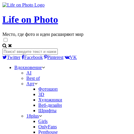
Life on Photo
Место, где фото и идеи расширяют мир
Twitter
Facebook
Pinterest
VK
Вдохновение
AI
Best of
Арт
Фотошоп
3D
Художники
Веб-дизайн
Шрифты
18plus
Girls
OnlyFans
Penthouse