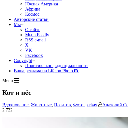
Южная Америка
Африка
Космос
Авторские статьи
Мы
О сайте
Мы в Feedly
RSS e-mail
X
VK
Facebook
Copyright
Политика конфиденциальности
Ваша реклама на Life on Photo 📸
Menu
Кот и пёс
Вдохновение
,
Животные
,
Позитив
,
Фотография
Анатолий Се
2 722