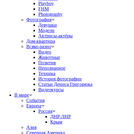
Playboy
FHM
Photography
Фотография
Девушки
Модели
Актрисы-актёры
Дом-квартира
Всяко-разно
Видео
Животные
Позитив
Непознанное
Техника
История фотографии
Статьи Дениса Григорюка
Видеокурсы
В мире
События
Европа
Россия
ДНР-ЛНР
Крым
Азия
Северная Америка