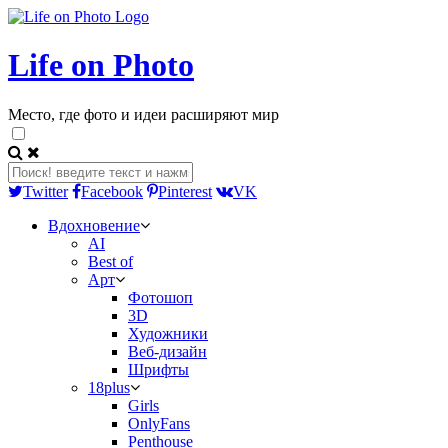
Life on Photo
Место, где фото и идеи расширяют мир
Twitter
Facebook
Pinterest
VK
Вдохновение
AI
Best of
Арт
Фотошоп
3D
Художники
Веб-дизайн
Шрифты
18plus
Girls
OnlyFans
Penthouse