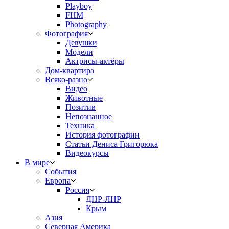
Playboy
FHM
Photography
Фотография
Девушки
Модели
Актрисы-актёры
Дом-квартира
Всяко-разно
Видео
Животные
Позитив
Непознанное
Техника
История фотографии
Статьи Дениса Григорюка
Видеокурсы
В мире
События
Европа
Россия
ДНР-ЛНР
Крым
Азия
Северная Америка