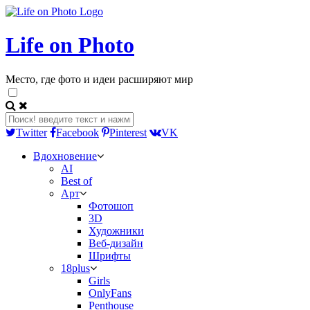
Life on Photo
Место, где фото и идеи расширяют мир
Twitter
Facebook
Pinterest
VK
Вдохновение
AI
Best of
Арт
Фотошоп
3D
Художники
Веб-дизайн
Шрифты
18plus
Girls
OnlyFans
Penthouse