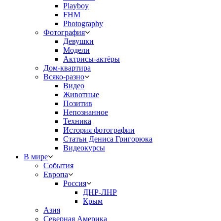
Playboy
FHM
Photography
Фотография
Девушки
Модели
Актрисы-актёры
Дом-квартира
Всяко-разно
Видео
Животные
Позитив
Непознанное
Техника
История фотографии
Статьи Дениса Григорюка
Видеокурсы
В мире
События
Европа
Россия
ДНР-ЛНР
Крым
Азия
Северная Америка