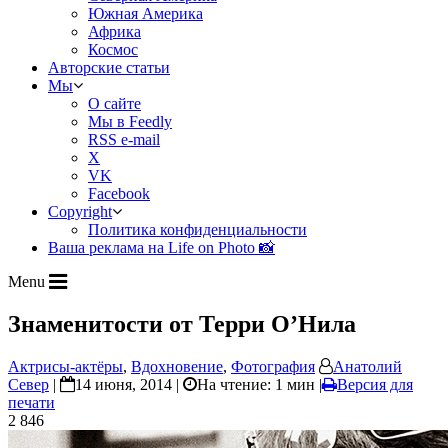
Южная Америка
Африка
Космос
Авторские статьи
Мы
О сайте
Мы в Feedly
RSS e-mail
X
VK
Facebook
Copyright
Политика конфиденциальности
Ваша реклама на Life on Photo 📸
Menu
Знаменитости от Терри О’Нила
Актрисы-актёры
,
Вдохновение
,
Фотография
Анатолий
Север
|
14 июня, 2014 |
На чтение: 1 мин
|
Версия для
печати
2 846