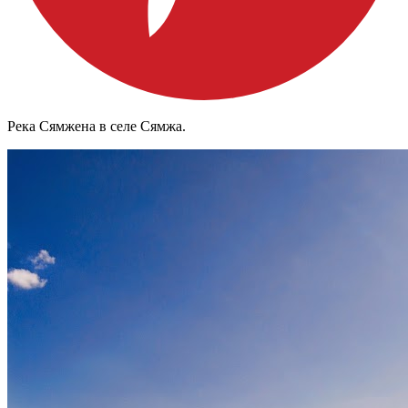
Река Сямжена в селе Сямжа.