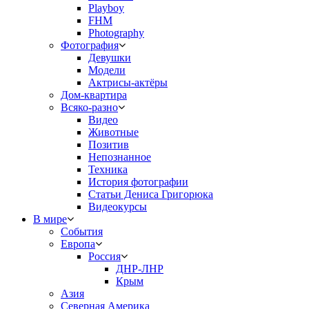
Playboy
FHM
Photography
Фотография
Девушки
Модели
Актрисы-актёры
Дом-квартира
Всяко-разно
Видео
Животные
Позитив
Непознанное
Техника
История фотографии
Статьи Дениса Григорюка
Видеокурсы
В мире
События
Европа
Россия
ДНР-ЛНР
Крым
Азия
Северная Америка