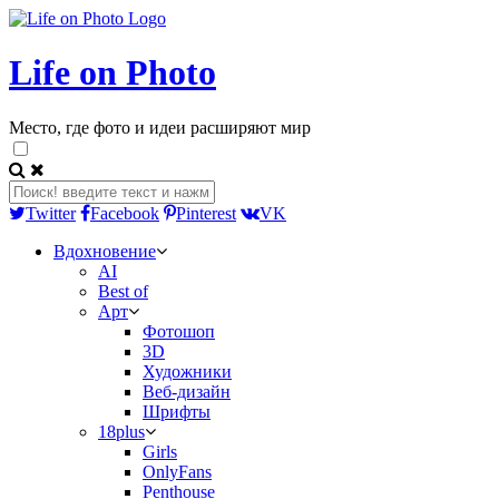
Life on Photo
Место, где фото и идеи расширяют мир
Twitter
Facebook
Pinterest
VK
Вдохновение
AI
Best of
Арт
Фотошоп
3D
Художники
Веб-дизайн
Шрифты
18plus
Girls
OnlyFans
Penthouse