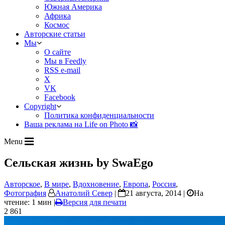
Южная Америка
Африка
Космос
Авторские статьи
Мы
О сайте
Мы в Feedly
RSS e-mail
X
VK
Facebook
Copyright
Политика конфиденциальности
Ваша реклама на Life on Photo 📸
Menu
Сельская жизнь by SwaEgo
Авторское
,
В мире
,
Вдохновение
,
Европа
,
Россия
,
Фотография
Анатолий Север
|
21 августа, 2014 |
На
чтение: 1 мин
|
Версия для печати
2 861