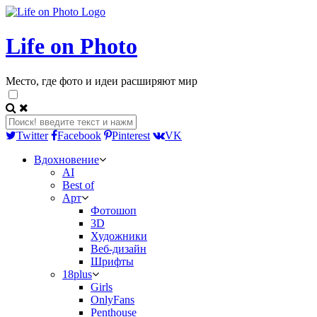
Life on Photo
Место, где фото и идеи расширяют мир
Twitter
Facebook
Pinterest
VK
Вдохновение
AI
Best of
Арт
Фотошоп
3D
Художники
Веб-дизайн
Шрифты
18plus
Girls
OnlyFans
Penthouse