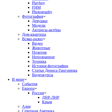
Playboy
FHM
Photography
Фотография
Девушки
Модели
Актрисы-актёры
Дом-квартира
Всяко-разно
Видео
Животные
Позитив
Непознанное
Техника
История фотографии
Статьи Дениса Григорюка
Видеокурсы
В мире
События
Европа
Россия
ДНР-ЛНР
Крым
Азия
Северная Америка