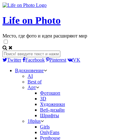
Life on Photo
Место, где фото и идеи расширяют мир
Twitter
Facebook
Pinterest
VK
Вдохновение
AI
Best of
Арт
Фотошоп
3D
Художники
Веб-дизайн
Шрифты
18plus
Girls
OnlyFans
Penthouse