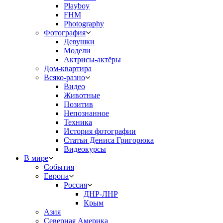
Playboy
FHM
Photography
Фотография
Девушки
Модели
Актрисы-актёры
Дом-квартира
Всяко-разно
Видео
Животные
Позитив
Непознанное
Техника
История фотографии
Статьи Дениса Григорюка
Видеокурсы
В мире
События
Европа
Россия
ДНР-ЛНР
Крым
Азия
Северная Америка