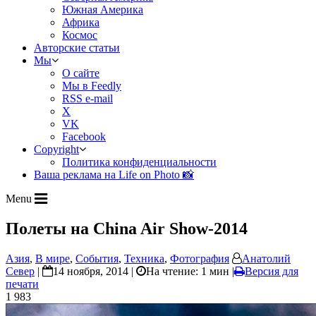
Южная Америка
Африка
Космос
Авторские статьи
Мы
О сайте
Мы в Feedly
RSS e-mail
X
VK
Facebook
Copyright
Политика конфиденциальности
Ваша реклама на Life on Photo 📸
Menu
Полеты на China Air Show-2014
Азия
,
В мире
,
События
,
Техника
,
Фотография
Анатолий
Север
|
14 ноября, 2014 |
На чтение: 1 мин
|
Версия для
печати
1 983