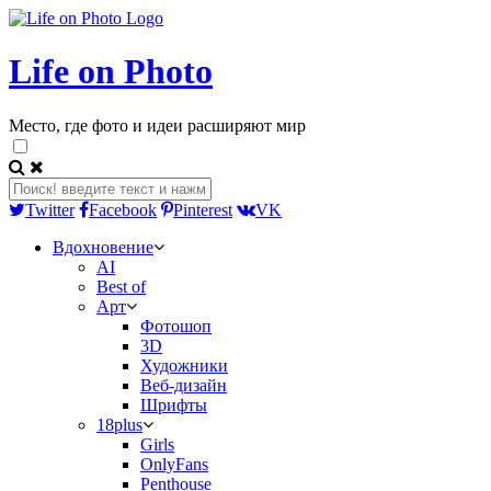
Life on Photo
Место, где фото и идеи расширяют мир
Twitter
Facebook
Pinterest
VK
Вдохновение
AI
Best of
Арт
Фотошоп
3D
Художники
Веб-дизайн
Шрифты
18plus
Girls
OnlyFans
Penthouse