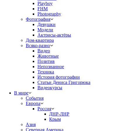
Playboy
FHM
Photography
Фотография
Девушки
Модели
Актрисы-актёры
Дом-квартира
Всяко-разно
Видео
Животные
Позитив
Непознанное
Техника
История фотографии
Статьи Дениса Григорюка
Видеокурсы
В мире
События
Европа
Россия
ДНР-ЛНР
Крым
Азия
Северная Америка