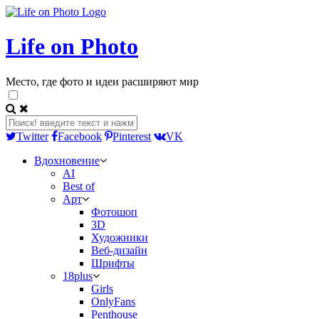
Life on Photo
Место, где фото и идеи расширяют мир
Twitter
Facebook
Pinterest
VK
Вдохновение
AI
Best of
Арт
Фотошоп
3D
Художники
Веб-дизайн
Шрифты
18plus
Girls
OnlyFans
Penthouse