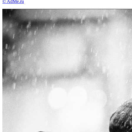
© AdMe.ru