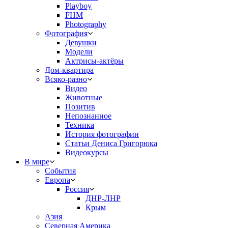
Playboy
FHM
Photography
Фотография
Девушки
Модели
Актрисы-актёры
Дом-квартира
Всяко-разно
Видео
Животные
Позитив
Непознанное
Техника
История фотографии
Статьи Дениса Григорюка
Видеокурсы
В мире
События
Европа
Россия
ДНР-ЛНР
Крым
Азия
Северная Америка