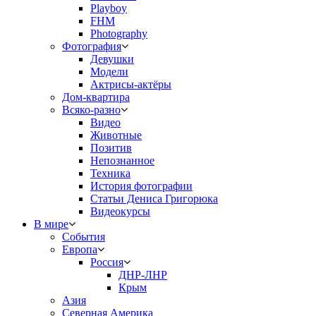
Playboy
FHM
Photography
Фотография
Девушки
Модели
Актрисы-актёры
Дом-квартира
Всяко-разно
Видео
Животные
Позитив
Непознанное
Техника
История фотографии
Статьи Дениса Григорюка
Видеокурсы
В мире
События
Европа
Россия
ДНР-ЛНР
Крым
Азия
Северная Америка