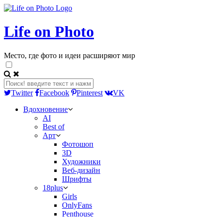
Life on Photo
Место, где фото и идеи расширяют мир
Twitter
Facebook
Pinterest
VK
Вдохновение
AI
Best of
Арт
Фотошоп
3D
Художники
Веб-дизайн
Шрифты
18plus
Girls
OnlyFans
Penthouse