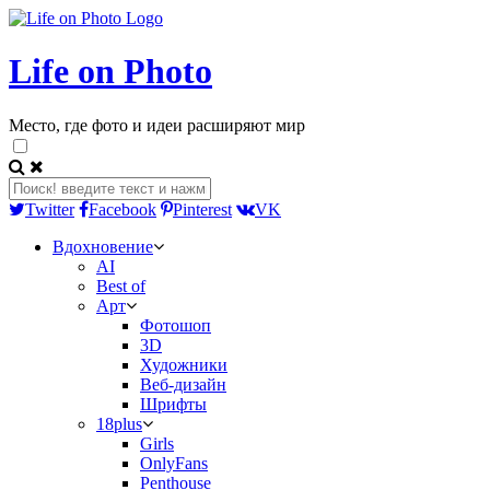
Life on Photo
Место, где фото и идеи расширяют мир
Twitter
Facebook
Pinterest
VK
Вдохновение
AI
Best of
Арт
Фотошоп
3D
Художники
Веб-дизайн
Шрифты
18plus
Girls
OnlyFans
Penthouse