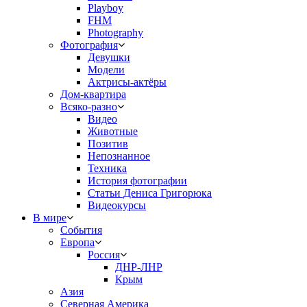
Playboy
FHM
Photography
Фотография
Девушки
Модели
Актрисы-актёры
Дом-квартира
Всяко-разно
Видео
Животные
Позитив
Непознанное
Техника
История фотографии
Статьи Дениса Григорюка
Видеокурсы
В мире
События
Европа
Россия
ДНР-ЛНР
Крым
Азия
Северная Америка