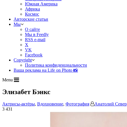
Южная Америка
Африка
Космос
Авторские статьи
Мы
О сайте
Мы в Feedly
RSS e-mail
X
VK
Facebook
Copyright
Политика конфиденциальности
Ваша реклама на Life on Photo 📸
Menu
Элизабет Бэнкс
Актрисы-актёры
,
Вдохновение
,
Фотография
Анатолий Север
3 431