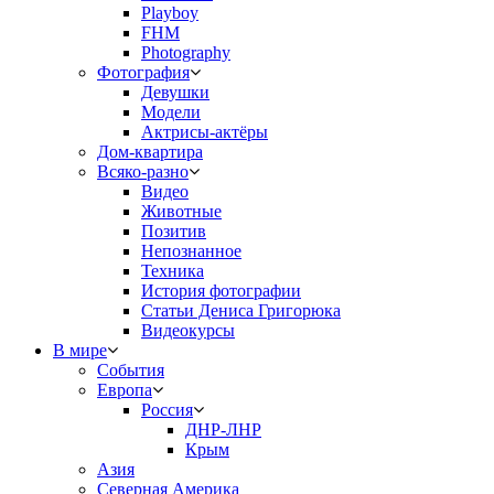
Playboy
FHM
Photography
Фотография
Девушки
Модели
Актрисы-актёры
Дом-квартира
Всяко-разно
Видео
Животные
Позитив
Непознанное
Техника
История фотографии
Статьи Дениса Григорюка
Видеокурсы
В мире
События
Европа
Россия
ДНР-ЛНР
Крым
Азия
Северная Америка