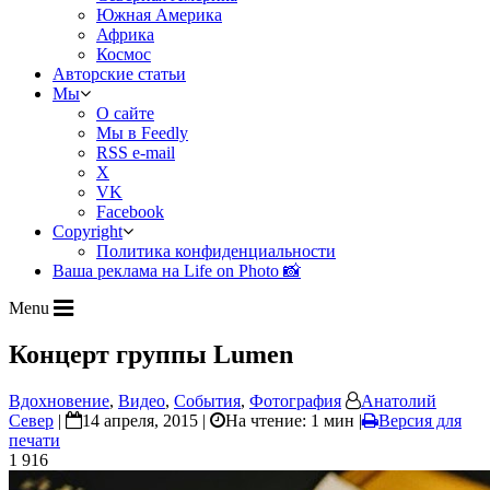
Южная Америка
Африка
Космос
Авторские статьи
Мы
О сайте
Мы в Feedly
RSS e-mail
X
VK
Facebook
Copyright
Политика конфиденциальности
Ваша реклама на Life on Photo 📸
Menu
Концерт группы Lumen
Вдохновение
,
Видео
,
События
,
Фотография
Анатолий
Север
|
14 апреля, 2015 |
На чтение: 1 мин
|
Версия для
печати
1 916