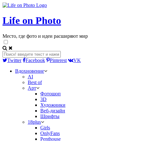
Life on Photo
Место, где фото и идеи расширяют мир
Twitter
Facebook
Pinterest
VK
Вдохновение
AI
Best of
Арт
Фотошоп
3D
Художники
Веб-дизайн
Шрифты
18plus
Girls
OnlyFans
Penthouse