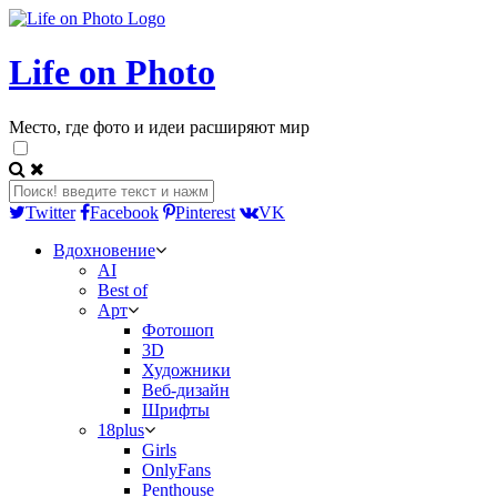
Life on Photo
Место, где фото и идеи расширяют мир
Twitter
Facebook
Pinterest
VK
Вдохновение
AI
Best of
Арт
Фотошоп
3D
Художники
Веб-дизайн
Шрифты
18plus
Girls
OnlyFans
Penthouse