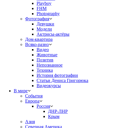
Playboy
FHM
Photography
Фотография
Девушки
Модели
Актрисы-актёры
Дом-квартира
Всяко-разно
Видео
Животные
Позитив
Непознанное
Техника
История фотографии
Статьи Дениса Григорюка
Видеокурсы
В мире
События
Европа
Россия
ДНР-ЛНР
Крым
Азия
Северная Америка