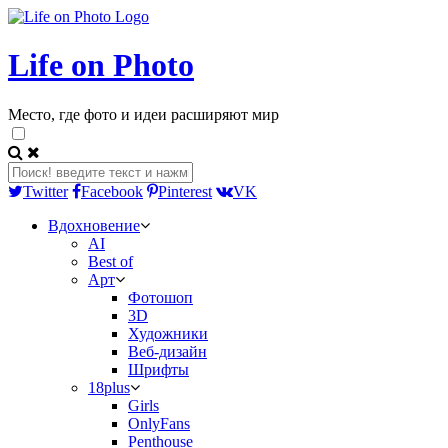
Life on Photo
Место, где фото и идеи расширяют мир
Twitter
Facebook
Pinterest
VK
Вдохновение
AI
Best of
Арт
Фотошоп
3D
Художники
Веб-дизайн
Шрифты
18plus
Girls
OnlyFans
Penthouse