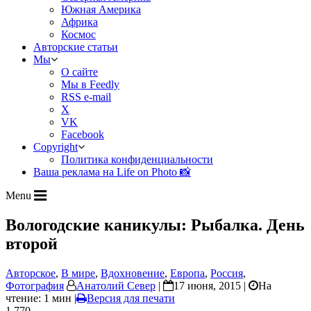
Южная Америка
Африка
Космос
Авторские статьи
Мы
О сайте
Мы в Feedly
RSS e-mail
X
VK
Facebook
Copyright
Политика конфиденциальности
Ваша реклама на Life on Photo 📸
Menu
Вологодские каникулы: Рыбалка. День
второй
Авторское
,
В мире
,
Вдохновение
,
Европа
,
Россия
,
Фотография
Анатолий Север
|
17 июня, 2015 |
На
чтение: 1 мин
|
Версия для печати
1 770