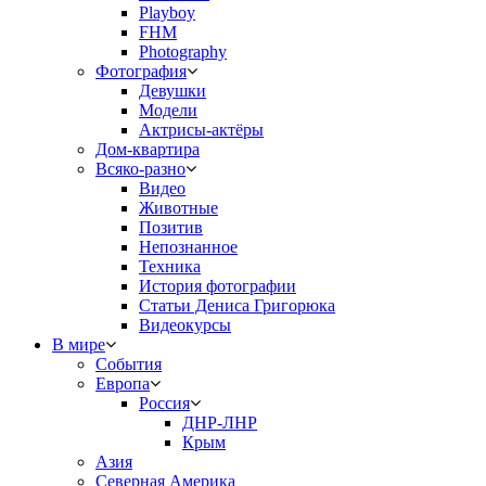
Playboy
FHM
Photography
Фотография
Девушки
Модели
Актрисы-актёры
Дом-квартира
Всяко-разно
Видео
Животные
Позитив
Непознанное
Техника
История фотографии
Статьи Дениса Григорюка
Видеокурсы
В мире
События
Европа
Россия
ДНР-ЛНР
Крым
Азия
Северная Америка