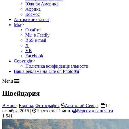
Южная Америка
Африка
Космос
Авторские статьи
Мы
О сайте
Мы в Feedly
RSS e-mail
X
VK
Facebook
Copyright
Политика конфиденциальности
Ваша реклама на Life on Photo 📸
Menu
Швейцария
В мире
,
Европа
,
Фотография
Анатолий Север
|
12
октября, 2015 |
На чтение: 1 мин
|
Версия для печати
1 541