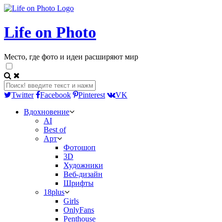
Life on Photo
Место, где фото и идеи расширяют мир
Twitter
Facebook
Pinterest
VK
Вдохновение
AI
Best of
Арт
Фотошоп
3D
Художники
Веб-дизайн
Шрифты
18plus
Girls
OnlyFans
Penthouse