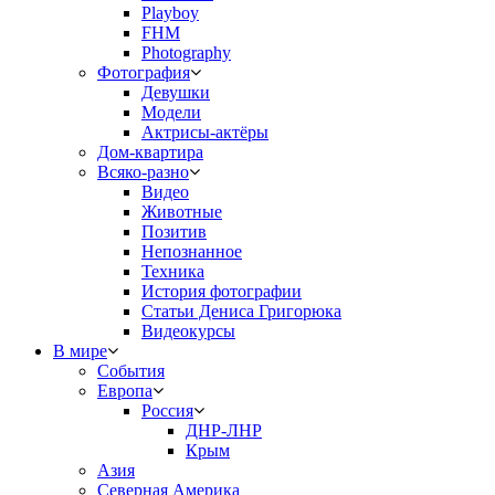
Playboy
FHM
Photography
Фотография
Девушки
Модели
Актрисы-актёры
Дом-квартира
Всяко-разно
Видео
Животные
Позитив
Непознанное
Техника
История фотографии
Статьи Дениса Григорюка
Видеокурсы
В мире
События
Европа
Россия
ДНР-ЛНР
Крым
Азия
Северная Америка