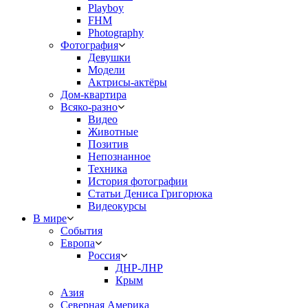
Playboy
FHM
Photography
Фотография
Девушки
Модели
Актрисы-актёры
Дом-квартира
Всяко-разно
Видео
Животные
Позитив
Непознанное
Техника
История фотографии
Статьи Дениса Григорюка
Видеокурсы
В мире
События
Европа
Россия
ДНР-ЛНР
Крым
Азия
Северная Америка