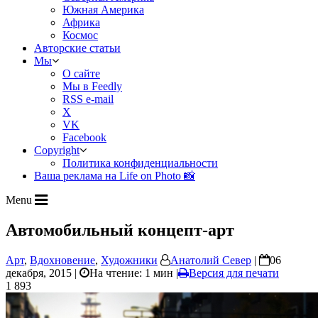
Южная Америка
Африка
Космос
Авторские статьи
Мы
О сайте
Мы в Feedly
RSS e-mail
X
VK
Facebook
Copyright
Политика конфиденциальности
Ваша реклама на Life on Photo 📸
Menu
Автомобильный концепт-арт
Арт
,
Вдохновение
,
Художники
Анатолий Север
|
06
декабря, 2015 |
На чтение: 1 мин
|
Версия для печати
1 893