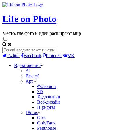
Life on Photo
Место, где фото и идеи расширяют мир
Twitter
Facebook
Pinterest
VK
Вдохновение
AI
Best of
Арт
Фотошоп
3D
Художники
Веб-дизайн
Шрифты
18plus
Girls
OnlyFans
Penthouse