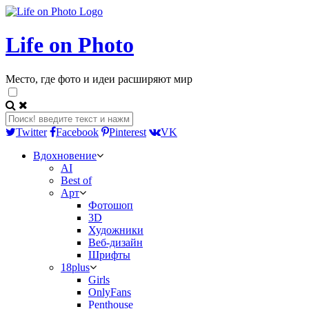
Life on Photo
Место, где фото и идеи расширяют мир
Twitter
Facebook
Pinterest
VK
Вдохновение
AI
Best of
Арт
Фотошоп
3D
Художники
Веб-дизайн
Шрифты
18plus
Girls
OnlyFans
Penthouse