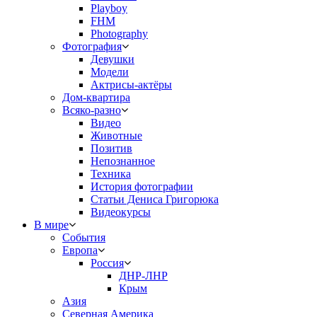
Playboy
FHM
Photography
Фотография
Девушки
Модели
Актрисы-актёры
Дом-квартира
Всяко-разно
Видео
Животные
Позитив
Непознанное
Техника
История фотографии
Статьи Дениса Григорюка
Видеокурсы
В мире
События
Европа
Россия
ДНР-ЛНР
Крым
Азия
Северная Америка