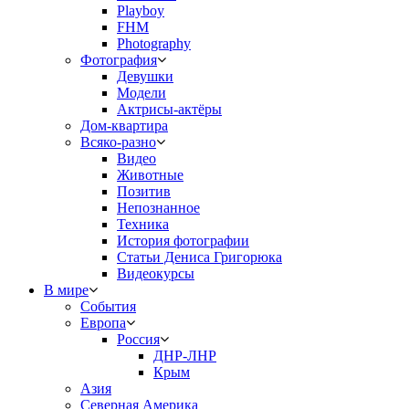
Playboy
FHM
Photography
Фотография
Девушки
Модели
Актрисы-актёры
Дом-квартира
Всяко-разно
Видео
Животные
Позитив
Непознанное
Техника
История фотографии
Статьи Дениса Григорюка
Видеокурсы
В мире
События
Европа
Россия
ДНР-ЛНР
Крым
Азия
Северная Америка