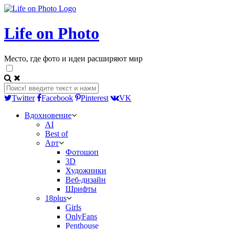
Life on Photo
Место, где фото и идеи расширяют мир
Twitter
Facebook
Pinterest
VK
Вдохновение
AI
Best of
Арт
Фотошоп
3D
Художники
Веб-дизайн
Шрифты
18plus
Girls
OnlyFans
Penthouse