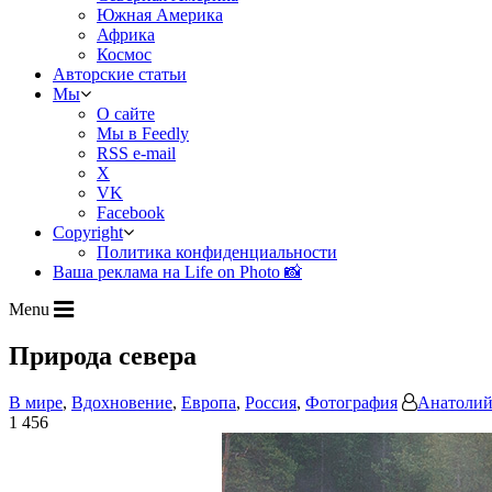
Южная Америка
Африка
Космос
Авторские статьи
Мы
О сайте
Мы в Feedly
RSS e-mail
X
VK
Facebook
Copyright
Политика конфиденциальности
Ваша реклама на Life on Photo 📸
Menu
Природа севера
В мире
,
Вдохновение
,
Европа
,
Россия
,
Фотография
Анатолий
1 456