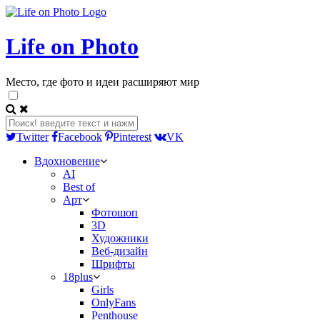
Life on Photo
Место, где фото и идеи расширяют мир
Twitter
Facebook
Pinterest
VK
Вдохновение
AI
Best of
Арт
Фотошоп
3D
Художники
Веб-дизайн
Шрифты
18plus
Girls
OnlyFans
Penthouse