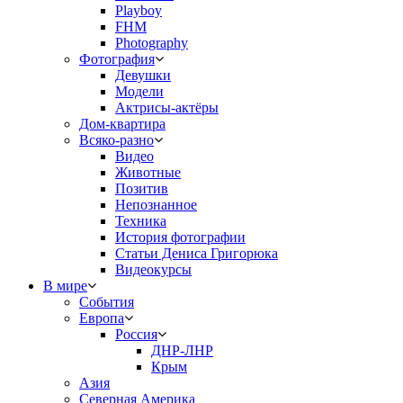
Playboy
FHM
Photography
Фотография
Девушки
Модели
Актрисы-актёры
Дом-квартира
Всяко-разно
Видео
Животные
Позитив
Непознанное
Техника
История фотографии
Статьи Дениса Григорюка
Видеокурсы
В мире
События
Европа
Россия
ДНР-ЛНР
Крым
Азия
Северная Америка