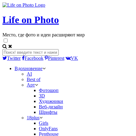
Life on Photo
Место, где фото и идеи расширяют мир
Twitter
Facebook
Pinterest
VK
Вдохновение
AI
Best of
Арт
Фотошоп
3D
Художники
Веб-дизайн
Шрифты
18plus
Girls
OnlyFans
Penthouse