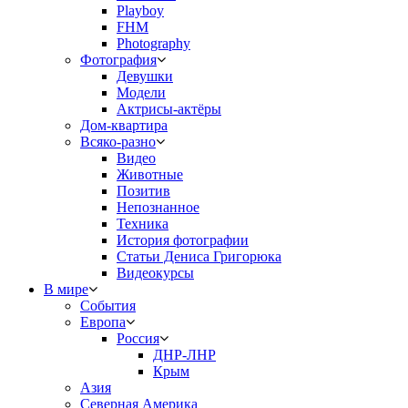
Playboy
FHM
Photography
Фотография
Девушки
Модели
Актрисы-актёры
Дом-квартира
Всяко-разно
Видео
Животные
Позитив
Непознанное
Техника
История фотографии
Статьи Дениса Григорюка
Видеокурсы
В мире
События
Европа
Россия
ДНР-ЛНР
Крым
Азия
Северная Америка