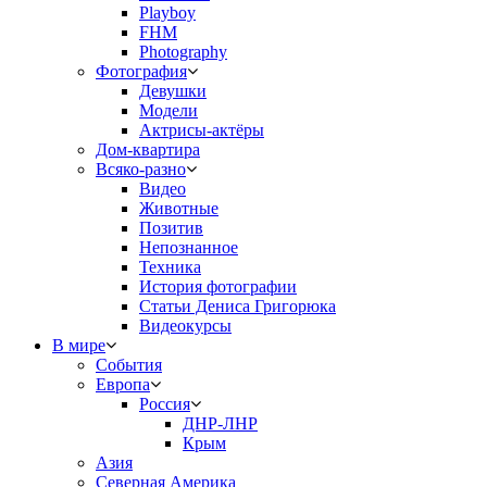
Playboy
FHM
Photography
Фотография
Девушки
Модели
Актрисы-актёры
Дом-квартира
Всяко-разно
Видео
Животные
Позитив
Непознанное
Техника
История фотографии
Статьи Дениса Григорюка
Видеокурсы
В мире
События
Европа
Россия
ДНР-ЛНР
Крым
Азия
Северная Америка