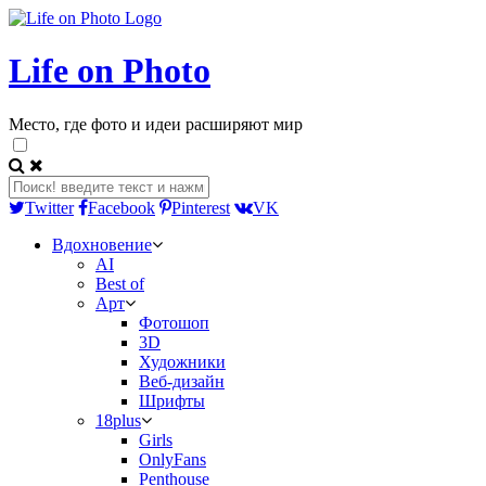
Life on Photo
Место, где фото и идеи расширяют мир
Twitter
Facebook
Pinterest
VK
Вдохновение
AI
Best of
Арт
Фотошоп
3D
Художники
Веб-дизайн
Шрифты
18plus
Girls
OnlyFans
Penthouse