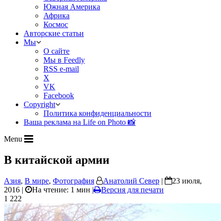
Южная Америка
Африка
Космос
Авторские статьи
Мы
О сайте
Мы в Feedly
RSS e-mail
X
VK
Facebook
Copyright
Политика конфиденциальности
Ваша реклама на Life on Photo 📸
Menu
В китайской армии
Азия
,
В мире
,
Фотография
Анатолий Север
|
23 июля,
2016 |
На чтение: 1 мин
|
Версия для печати
1 222