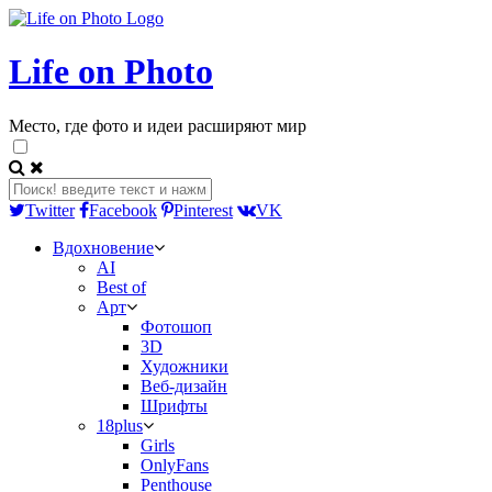
Life on Photo
Место, где фото и идеи расширяют мир
Twitter
Facebook
Pinterest
VK
Вдохновение
AI
Best of
Арт
Фотошоп
3D
Художники
Веб-дизайн
Шрифты
18plus
Girls
OnlyFans
Penthouse