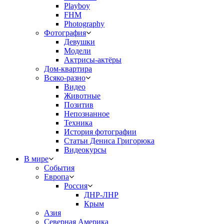
Playboy
FHM
Photography
Фотография
Девушки
Модели
Актрисы-актёры
Дом-квартира
Всяко-разно
Видео
Животные
Позитив
Непознанное
Техника
История фотографии
Статьи Дениса Григорюка
Видеокурсы
В мире
События
Европа
Россия
ДНР-ЛНР
Крым
Азия
Северная Америка