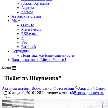
Южная Америка
Африка
Космос
Авторские статьи
Мы
О сайте
Мы в Feedly
RSS e-mail
X
VK
Facebook
Copyright
Политика конфиденциальности
Ваша реклама на Life on Photo 📸
Menu
"Побег из Шоушенка"
Актрисы-актёры
,
Всяко-разно
,
Фотография
Анатолий Север
|
10 августа, 2016 |
На чтение: 4 мин
|
Версия для печати
1 658