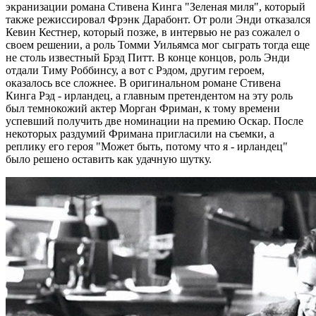
экранизации романа Стивена Кинга "Зеленая миля", который
также режиссировал Фрэнк Дарабонт. От роли Энди отказался
Кевин Кестнер, который позже, в интервью не раз сожалел о
своем решении, а роль Томми Уильямса мог сыграть тогда еще
не столь известный Брэд Питт. В конце концов, роль Энди
отдали Тиму Роббинсу, а вот с Рэдом, другим героем,
оказалось все сложнее. В оригинальном романе Стивена
Кинга Рэд - ирландец, а главным претендентом на эту роль
был темнокожий актер Морган Фриман, к тому времени
успевший получить две номинации на премию Оскар. После
некоторых раздумий Фримана пригласили на съемки, а
реплику его героя "Может быть, потому что я - ирландец"
было решено оставить как удачную шутку.