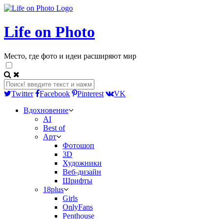
Life on Photo
Место, где фото и идеи расширяют мир
Twitter
Facebook
Pinterest
VK
Вдохновение
AI
Best of
Арт
Фотошоп
3D
Художники
Веб-дизайн
Шрифты
18plus
Girls
OnlyFans
Penthouse