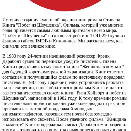
История создания культовой экранизации романа Стивена
Кинга "Побег из Шоушенка". Фильма, который уже многие
годы признается самым любимым зрителями всего мира.
"Побег из Шоушенка" возглавляет рейтинг ТОП-250 лучших
фильмов сайтов IMDB и Кинопоиск. Мы рассказываем, как
снимали это великое кино.
В 1983 году 24-летний начинающий режиссер Фрэнк
Дарабонт сумел по переписке убедить писателя Стивена
Кинга предоставить ему сюжет книги "Женщина в комнате"
для будущей короткометражной экранизации. Кинг ответил
согласием и получившийся фильм по настоящему порадовал
писателя. В 1987 году Дарабонт, едва устроившись работать
на телевидении, снова обратился к романам Кинга и на этот
раз его заинтересовал сюжет книги "Рита Хэйворт и побег из
Шоушенка", написанной в 1982 году. К тому времени романы
писателя были экранизированы уже более двадцати раз, и он
прославился активной поддержкой молодых
кинематографистов, разрешая тем почти безвозмездно
использовать его сюжеты. После удачного фильма "Женщина
в комнате" Кинг поддерживал связь с Дарабонтом и разрешил
тому адаптировать его роман за символическую плату в один