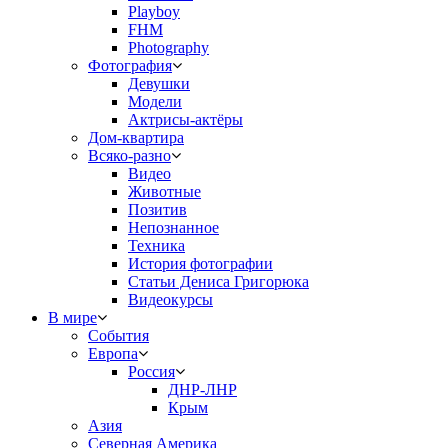
Playboy
FHM
Photography
Фотография
Девушки
Модели
Актрисы-актёры
Дом-квартира
Всяко-разно
Видео
Животные
Позитив
Непознанное
Техника
История фотографии
Статьи Дениса Григорюка
Видеокурсы
В мире
События
Европа
Россия
ДНР-ЛНР
Крым
Азия
Северная Америка