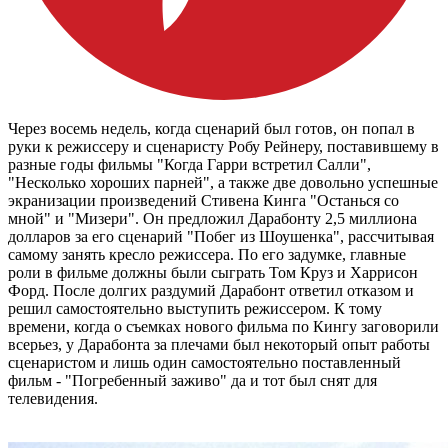
Через восемь недель, когда сценарий был готов, он попал в
руки к режиссеру и сценаристу Робу Рейнеру, поставившему в
разные годы фильмы "Когда Гарри встретил Салли",
"Несколько хороших парней", а также две довольно успешные
экранизации произведений Стивена Кинга "Останься со
мной" и "Мизери". Он предложил Дарабонту 2,5 миллиона
долларов за его сценарий "Побег из Шоушенка", рассчитывая
самому занять кресло режиссера. По его задумке, главные
роли в фильме должны были сыграть Том Круз и Харрисон
Форд. После долгих раздумий Дарабонт ответил отказом и
решил самостоятельно выступить режиссером. К тому
времени, когда о съемках нового фильма по Кингу заговорили
всерьез, у Дарабонта за плечами был некоторый опыт работы
сценаристом и лишь один самостоятельно поставленный
фильм - "Погребенный заживо" да и тот был снят для
телевидения.