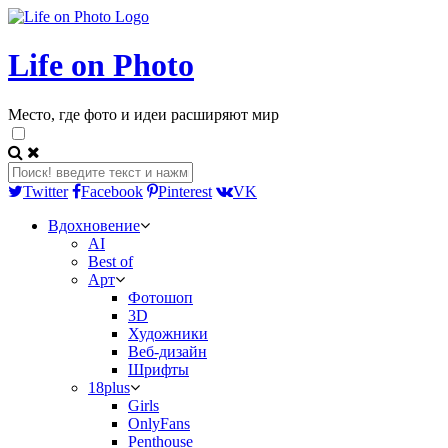
Life on Photo
Место, где фото и идеи расширяют мир
Twitter
Facebook
Pinterest
VK
Вдохновение
AI
Best of
Арт
Фотошоп
3D
Художники
Веб-дизайн
Шрифты
18plus
Girls
OnlyFans
Penthouse