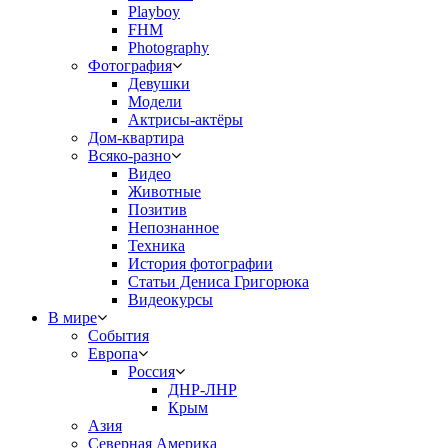
Playboy
FHM
Photography
Фотография
Девушки
Модели
Актрисы-актёры
Дом-квартира
Всяко-разно
Видео
Животные
Позитив
Непознанное
Техника
История фотографии
Статьи Дениса Григорюка
Видеокурсы
В мире
События
Европа
Россия
ДНР-ЛНР
Крым
Азия
Северная Америка