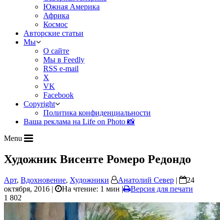
Южная Америка
Африка
Космос
Авторские статьи
Мы
О сайте
Мы в Feedly
RSS e-mail
X
VK
Facebook
Copyright
Политика конфиденциальности
Ваша реклама на Life on Photo 📸
Menu
Художник Висенте Ромеро Редондо
Арт
,
Вдохновение
,
Художники
Анатолий Север
|
24
октября, 2016 |
На чтение: 1 мин
|
Версия для печати
1 802