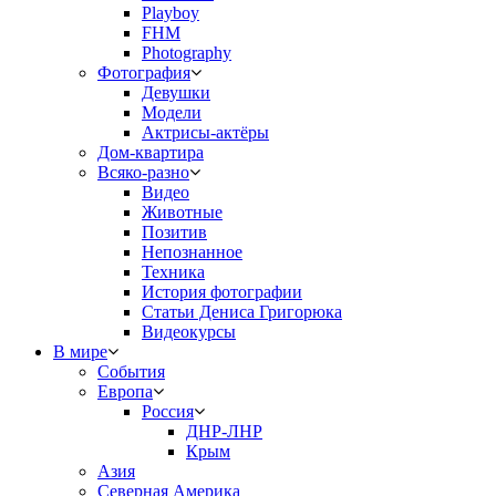
Playboy
FHM
Photography
Фотография
Девушки
Модели
Актрисы-актёры
Дом-квартира
Всяко-разно
Видео
Животные
Позитив
Непознанное
Техника
История фотографии
Статьи Дениса Григорюка
Видеокурсы
В мире
События
Европа
Россия
ДНР-ЛНР
Крым
Азия
Северная Америка