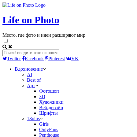
Life on Photo
Место, где фото и идеи расширяют мир
Twitter
Facebook
Pinterest
VK
Вдохновение
AI
Best of
Арт
Фотошоп
3D
Художники
Веб-дизайн
Шрифты
18plus
Girls
OnlyFans
Penthouse