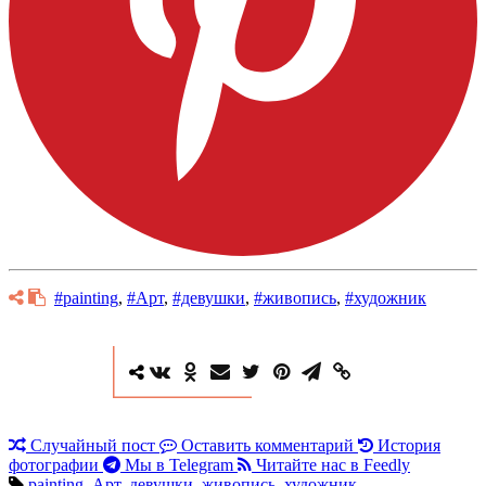
#painting
,
#Арт
,
#девушки
,
#живопись
,
#художник
Случайный пост
Оставить комментарий
История
фотографии
Мы в Telegram
Читайте нас в Feedly
painting
,
Арт
,
девушки
,
живопись
,
художник