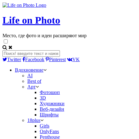
Life on Photo
Место, где фото и идеи расширяют мир
Twitter
Facebook
Pinterest
VK
Вдохновение
AI
Best of
Арт
Фотошоп
3D
Художники
Веб-дизайн
Шрифты
18plus
Girls
OnlyFans
Penthouse