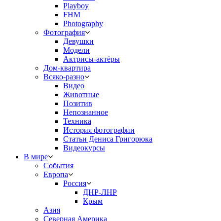
Playboy
FHM
Photography
Фотография
Девушки
Модели
Актрисы-актёры
Дом-квартира
Всяко-разно
Видео
Животные
Позитив
Непознанное
Техника
История фотографии
Статьи Дениса Григорюка
Видеокурсы
В мире
События
Европа
Россия
ДНР-ЛНР
Крым
Азия
Северная Америка