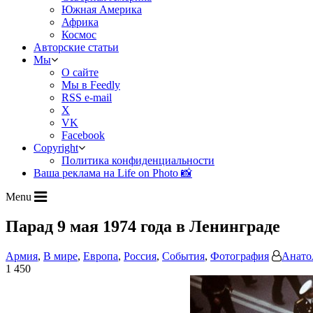
Южная Америка
Африка
Космос
Авторские статьи
Мы
О сайте
Мы в Feedly
RSS e-mail
X
VK
Facebook
Copyright
Политика конфиденциальности
Ваша реклама на Life on Photo 📸
Menu
Парад 9 мая 1974 года в Ленинграде
Армия
,
В мире
,
Европа
,
Россия
,
События
,
Фотография
Анато
1 450