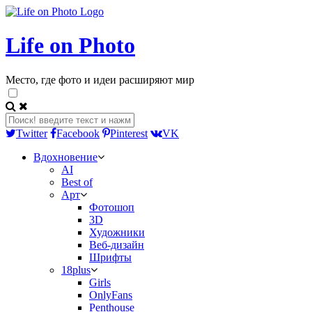
Life on Photo
Место, где фото и идеи расширяют мир
Twitter
Facebook
Pinterest
VK
Вдохновение
AI
Best of
Арт
Фотошоп
3D
Художники
Веб-дизайн
Шрифты
18plus
Girls
OnlyFans
Penthouse