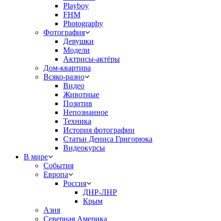
Playboy
FHM
Photography
Фотография
Девушки
Модели
Актрисы-актёры
Дом-квартира
Всяко-разно
Видео
Животные
Позитив
Непознанное
Техника
История фотографии
Статьи Дениса Григорюка
Видеокурсы
В мире
События
Европа
Россия
ДНР-ЛНР
Крым
Азия
Северная Америка