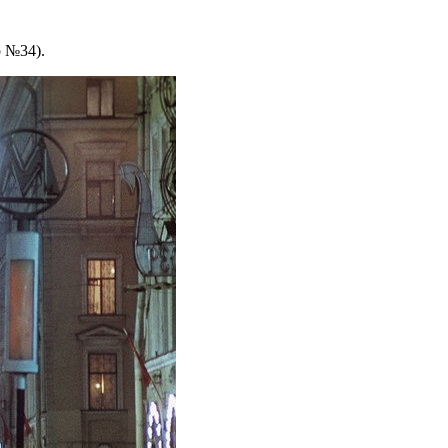
о №34).