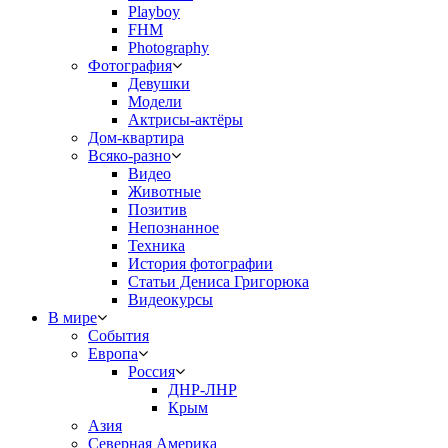
Playboy
FHM
Photography
Фотография
Девушки
Модели
Актрисы-актёры
Дом-квартира
Всяко-разно
Видео
Животные
Позитив
Непознанное
Техника
История фотографии
Статьи Дениса Григорюка
Видеокурсы
В мире
События
Европа
Россия
ДНР-ЛНР
Крым
Азия
Северная Америка